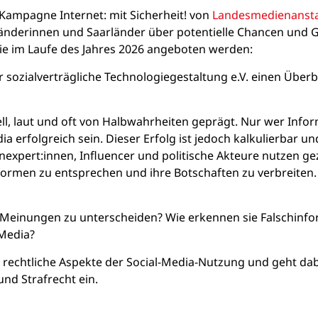
 Kampagne Internet: mit Sicherheit! von
Landesmedienansta
nderinnen und Saarländer über potentielle Chancen und G
die im Laufe des Jahres 2026 angeboten werden:
r sozialverträgliche Technologiegestaltung e.V. einen Überb
ll, laut und oft von Halbwahrheiten geprägt. Nur wer Info
a erfolgreich sein. Dieser Erfolg ist jedoch kalkulierbar u
xpert:innen, Influencer und politische Akteure nutzen ge
ormen zu entsprechen und ihre Botschaften zu verbreiten.
n Meinungen zu unterscheiden? Wie erkennen sie Falschinf
 Media?
 rechtliche Aspekte der Social-Media-Nutzung und geht da
nd Strafrecht ein.