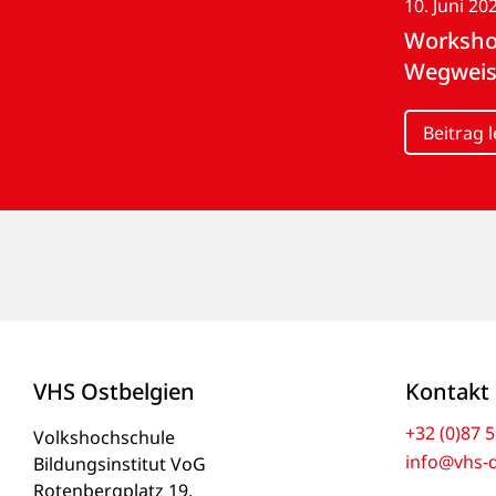
10. Juni 20
Workshop
Wegweis
Beitrag 
VHS Ostbelgien
Kontakt
+32 (0)87 5
Volkshochschule
info@vhs-
Bildungsinstitut VoG
Rotenbergplatz 19,