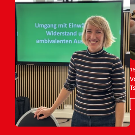
16
V
T