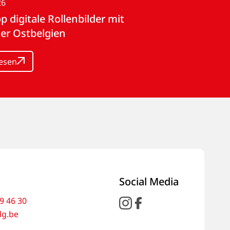
26
 digitale Rollenbilder mit
er Ostbelgien
lesen
Social Media
9 46 30
dg.be