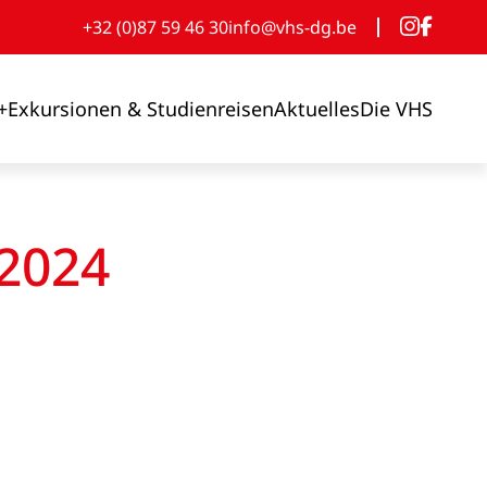
+32 (0)87 59 46 30
info@vhs-dg.be
+
Exkursionen & Studienreisen
Aktuelles
Die VHS
 2024