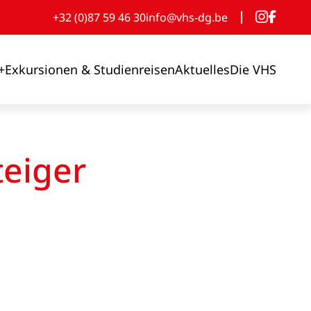
+32 (0)87 59 46 30
info@vhs-dg.be
+
Exkursionen & Studienreisen
Aktuelles
Die VHS
teiger